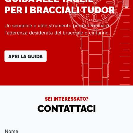
PER I BRACCIALI TUDOR
Un semplice e utile strumento per determinare
l'aderenza desiderata del bracciale o cinturino.
APRI LA GUIDA
SEI INTERESSATO?
CONTATTACI
Nome