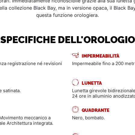
orari. Immediatamente riconoscibile grazie alla sua lunetta 
lla collezione Black Bay, ma in versione opaca, il Black Bay
questa funzione orologiera.
SPECIFICHE DELL'OROLOGIO
IMPERMEABILITÀ
enza registrazione né revisioni
Impermeabile fino a 200 metri
LUNETTA
e satinata.
Lunetta girevole bidirezionale
24 ore in alluminio anodizzat
QUADRANTE
 Movimento meccanico a
Nero, bombato.
le Architettura integrata.