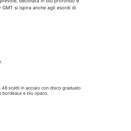
girevole, declinata in blu profondo e
 GMT si ispira anche agli esordi di
.
 48 scatti in acciaio con disco graduato
o bordeaux e blu opaco.