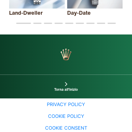
Land-Dweller
Day-Date
Sk
Torna all'inizio
PRIVACY POLICY
COOKIE POLICY
COOKIE CONSENT