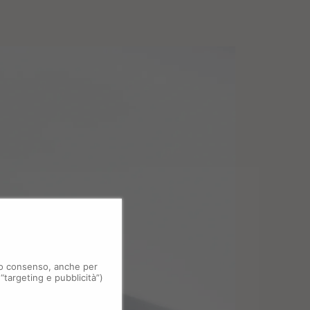
 tuo consenso, anche per
 “targeting e pubblicità”)