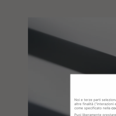
Noi e terze parti selezion
altre finalità (“interazion
come specificato nella
co
Puoi liberamente prestare