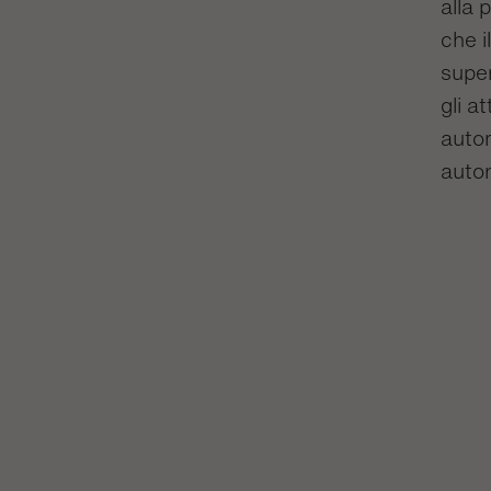
alla 
che i
super
gli a
autom
auto