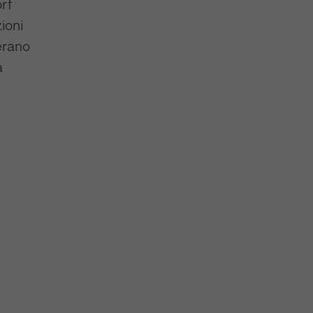
rf
ioni
 erano
a