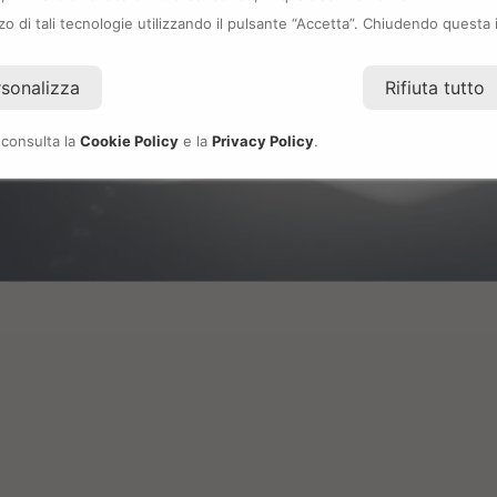
izzo di tali tecnologie utilizzando il pulsante “Accetta”. Chiudendo questa 
rsonalizza
Rifiuta tutto
 consulta la
Cookie Policy
e la
Privacy Policy
.