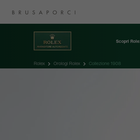
Scopri Role
Rolex
Orologi Rolex
Collezione 1908