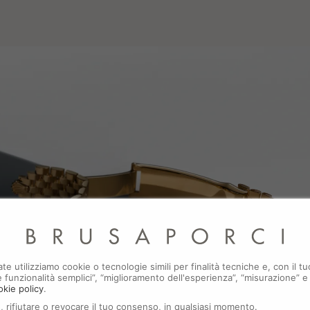
ate utilizziamo cookie o tecnologie simili per finalità tecniche e, con il
i e funzionalità semplici”, “miglioramento dell'esperienza”, “misurazione” e
okie policy
.
, rifiutare o revocare il tuo consenso, in qualsiasi momento.