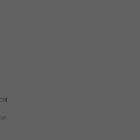
oni
o
o”,