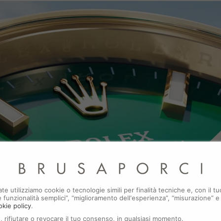
Play
ate utilizziamo cookie o tecnologie simili per finalità tecniche e, con il
i e funzionalità semplici”, “miglioramento dell'esperienza”, “misurazione” e
Video
okie policy
.
, rifiutare o revocare il tuo consenso, in qualsiasi momento.