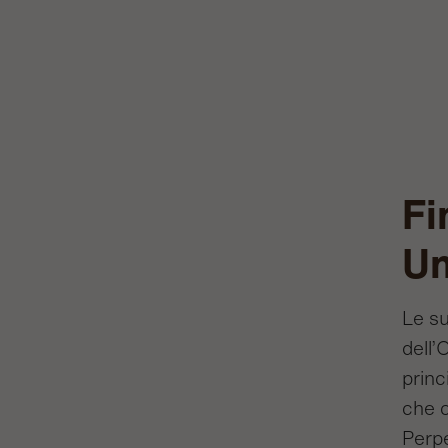
Fi
Un
Le su
dell’
princ
che c
Perpe