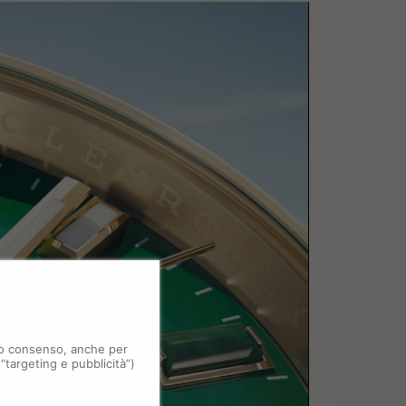
 tuo consenso, anche per
 “targeting e pubblicità”)