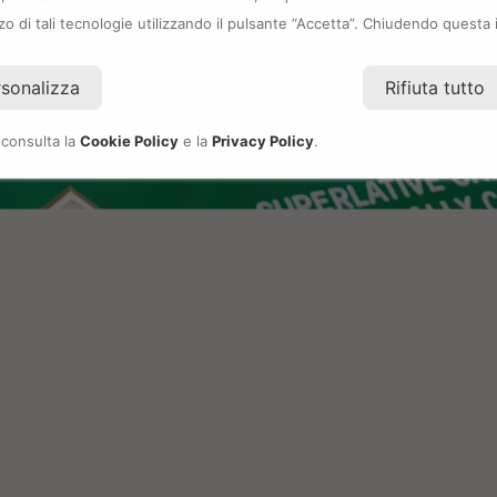
izzo di tali tecnologie utilizzando il pulsante “Accetta”. Chiudendo questa 
rsonalizza
Rifiuta tutto
 consulta la
Cookie Policy
e la
Privacy Policy
.