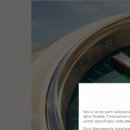
Noi e terze parti selezion
altre finalità (“interazion
come specificato nella
co
Puoi liberamente prestare