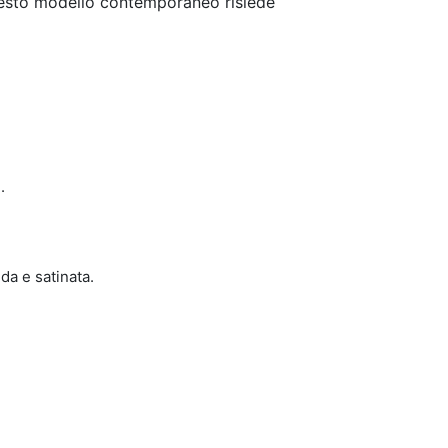
questo modello contemporaneo risiede
.
ida e satinata.