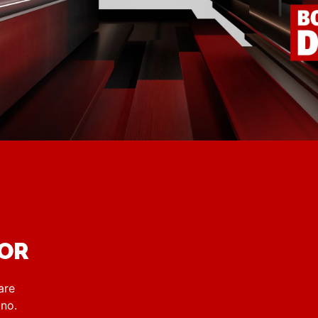
DOR
are
rino.