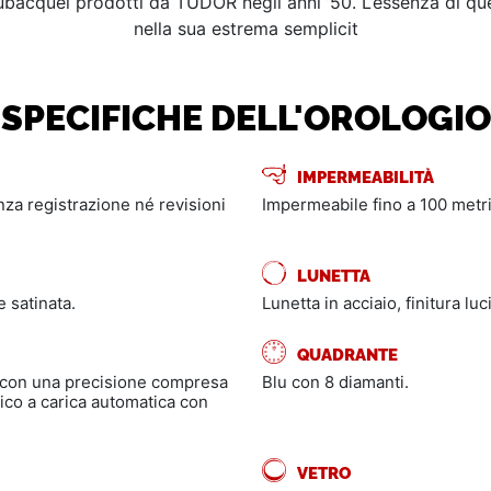
i subacquei prodotti da TUDOR negli anni ’50. L’essenza di 
nella sua estrema semplicit
SPECIFICHE DELL'OROLOGIO
IMPERMEABILITÀ
enza registrazione né revisioni
Impermeabile fino a 100 metri
LUNETTA
e satinata.
Lunetta in acciaio, finitura luc
QUADRANTE
 con una precisione compresa
Blu con 8 diamanti.
co a carica automatica con
VETRO