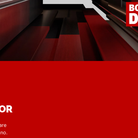
DOR
are
rino.