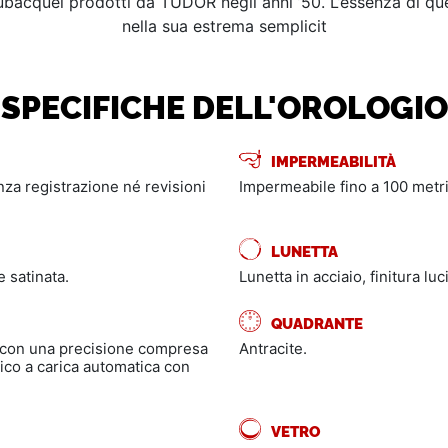
i subacquei prodotti da TUDOR negli anni ’50. L’essenza di 
nella sua estrema semplicit
SPECIFICHE DELL'OROLOGIO
IMPERMEABILITÀ
enza registrazione né revisioni
Impermeabile fino a 100 metri
LUNETTA
e satinata.
Lunetta in acciaio, finitura luc
QUADRANTE
 con una precisione compresa
Antracite.
co a carica automatica con
VETRO