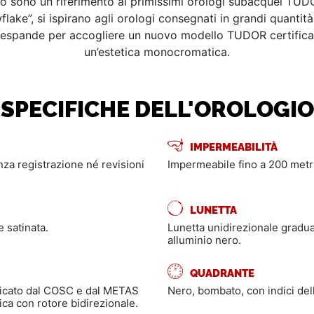
 sono un riferimento ai primissimi orologi subacquei TUDOR
ke”, si ispirano agli orologi consegnati in grandi quantità 
si espande per accogliere un nuovo modello TUDOR certifica
un’estetica monocromatica.
SPECIFICHE DELL'OROLOGIO
IMPERMEABILITÀ
enza registrazione né revisioni
Impermeabile fino a 200 metri
LUNETTA
e satinata.
Lunetta unidirezionale gradua
alluminio nero.
QUADRANTE
ificato dal COSC e dal METAS
Nero, bombato, con indici dell
a con rotore bidirezionale.