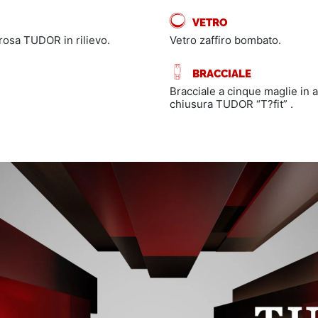
VETRO
 rosa TUDOR in rilievo.
Vetro zaffiro bombato.
BRACCIALE
Bracciale a cinque maglie in ac
chiusura TUDOR “T?fit” .