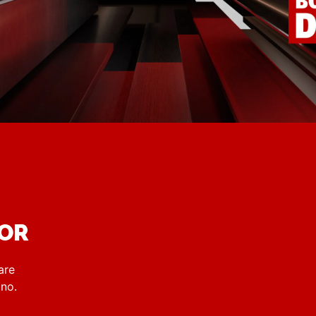
DOR
are
rino.