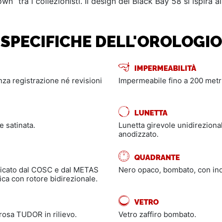
” tra i collezionisti. Il design del Black Bay 58 si ispira al
SPECIFICHE DELL'OROLOGIO
IMPERMEABILITÀ
enza registrazione né revisioni
Impermeabile fino a 200 metri
LUNETTA
e satinata.
Lunetta girevole unidirezional
anodizzato.
QUADRANTE
ificato dal COSC e dal METAS
Nero opaco, bombato, con indic
a con rotore bidirezionale.
VETRO
 rosa TUDOR in rilievo.
Vetro zaffiro bombato.