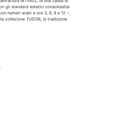
Manifattura MT5402, di una cassa di
n gli standard estetici consolidatisi
con numeri arabi a ore 3, 6, 9 e 12 –,
ella collezione TUDOR, la tradizione
.