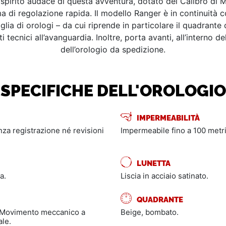
pirito audace di questa avventura, dotato del Calibro di 
di regolazione rapida. Il modello Ranger è in continuità co
lia di orologi – da cui riprende in particolare il quadrante 
ecnici all’avanguardia. Inoltre, porta avanti, all’interno d
dell’orologio da spedizione.
SPECIFICHE DELL'OROLOGIO
IMPERMEABILITÀ
enza registrazione né revisioni
Impermeabile fino a 100 metri
LUNETTA
a.
Liscia in acciaio satinato.
QUADRANTE
 Movimento meccanico a
Beige, bombato.
ale.