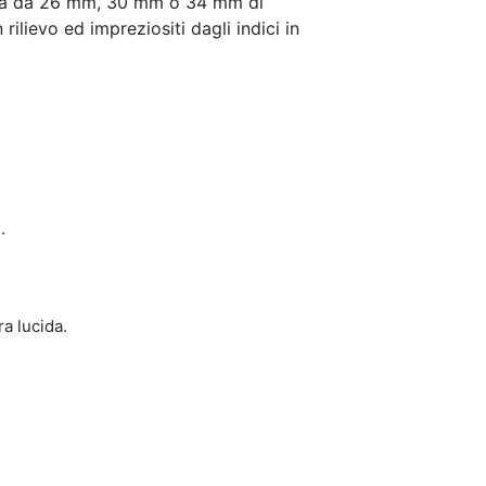
cassa da 26 mm, 30 mm o 34 mm di
rilievo ed impreziositi dagli indici in
.
ra lucida.