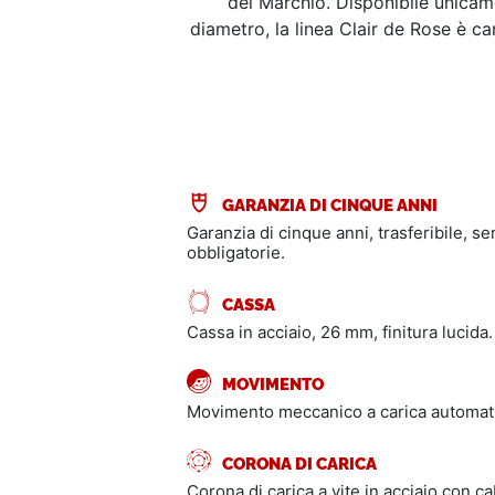
del Marchio. Disponibile unicam
diametro, la linea Clair de Rose è car
GARANZIA DI CINQUE ANNI
Garanzia di cinque anni, trasferibile, s
obbligatorie.
CASSA
Cassa in acciaio, 26 mm, finitura lucida.
MOVIMENTO
Movimento meccanico a carica automati
CORONA DI CARICA
Corona di carica a vite in acciaio con c