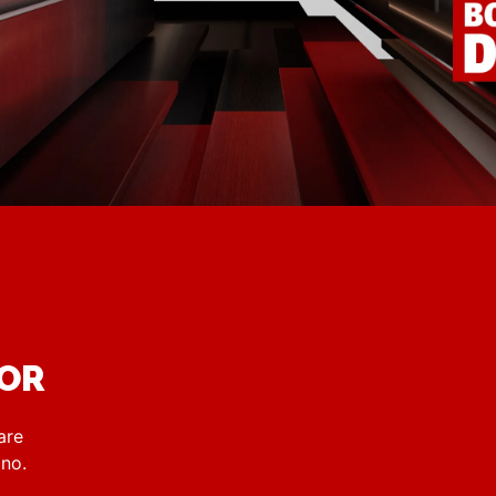
DOR
are
rino.