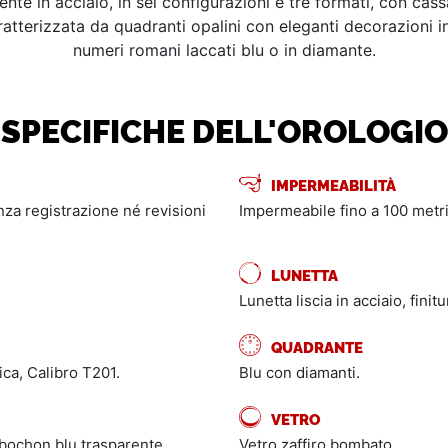
ente in acciaio, in sei configurazioni e tre formati, con 
atterizzata da quadranti opalini con eleganti decorazioni in 
numeri romani laccati blu o in diamante.
SPECIFICHE DELL'OROLOGIO
IMPERMEABILITÀ
enza registrazione né revisioni
Impermeabile fino a 100 metri
LUNETTA
Lunetta liscia in acciaio, finitu
QUADRANTE
ca, Calibro T201.
Blu con diamanti.
VETRO
abochon blu trasparente.
Vetro zaffiro bombato.