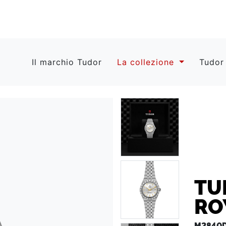
Il marchio Tudor
La collezione
Tudor
TU
RO
M2840D