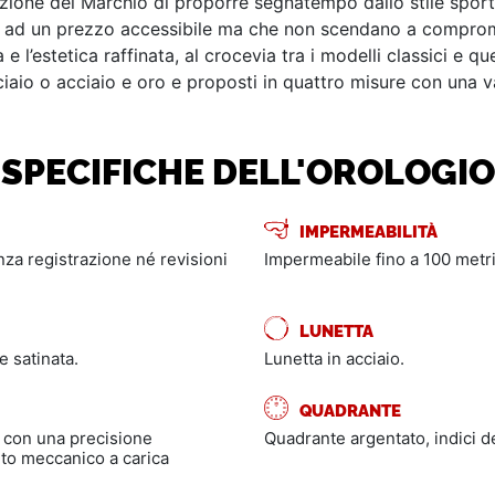
izione del Marchio di proporre segnatempo dallo stile spor
i, ad un prezzo accessibile ma che non scendano a comprome
e l’estetica raffinata, al crocevia tra i modelli classici e q
cciaio o acciaio e oro e proposti in quattro misure con una v
SPECIFICHE DELL'OROLOGIO
IMPERMEABILITÀ
enza registrazione né revisioni
Impermeabile fino a 100 metri
LUNETTA
e satinata.
Lunetta in acciaio.
QUADRANTE
 con una precisione
Quadrante argentato, indici de
to meccanico a carica